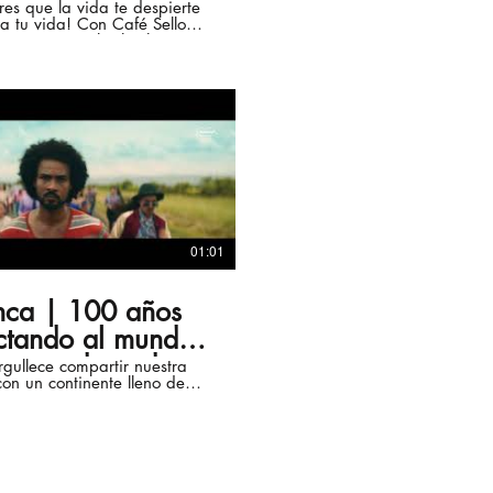
o ¡para romper
es que la vida te despierte
ta tu vida! Con Café Sello
echos!
os a romper los hechos :D
01:01
nca | 100 años
ctando al mundo
la grandeza de
gullece compartir nuestra
 con un continente lleno de
oamérica
a