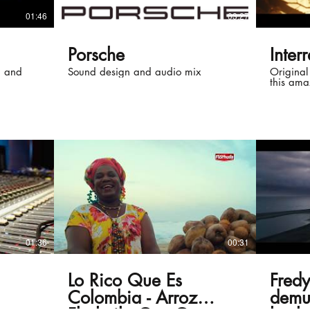
01:46
03:27
Porsche
Inter
n and
Sound design and audio mix
Original
this ama
01:36
00:31
Lo Rico Que Es
Fred
Colombia - Arroz
demu