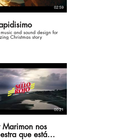
02:59
rapidisimo
 music and sound design for
zing Christmas story
00:21
y Marimon nos
estra que está