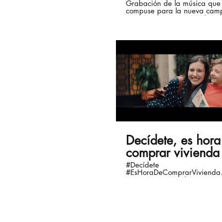
Grabación de la música que
compuse para la nueva cam
Nutresa, con orquesta de m
músicos élite del país
Decídete, es hora
comprar vivienda
#Decídete
#EsHoraDeComprarVivienda
Tenemos: °Tasas de interés 
de los últimos 10 años. °Créd
hipotecarios y leasing habita
90%. °Concurrencia de subsi
Gobierno Nacional y las caj
compensación. °Estabilidad 