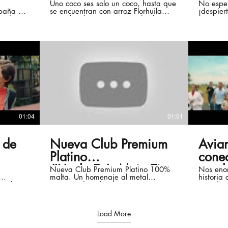
Florhuila Con Coco
hech
Uno coco ses solo un coco, hasta que
No esper
paña de
se encuentran con arroz Florhuila
¡despier
los h
ás de 23
Descubre lo rico que es Colombia con
Rojo vam
Arroz Florhuila ¡El Arroz de los
Colombianos!
01:04
01:01
 de
Nueva Club Premium
Avia
Platino
cone
#HechoEnLaMejorTierra
con 
Nueva Club Premium Platino 100%
Nos enor
malta. Un homenaje al metal
historia
hecha en Ecuador
Latin
más bajas
precioso descubierto en tierras
grandez
itos
ecuatorianas. Conócela en
cional al
www.clubpremium.com.ec
dios del
#HechoEnLaMejorTierra
Load More
as de
de